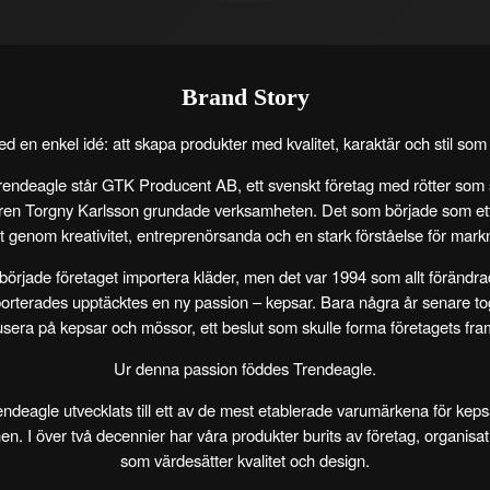
Brand Story
ed en enkel idé: att skapa produkter med kvalitet, karaktär och stil som h
endeagle står
GTK Producent AB
, ett svenskt företag med rötter som st
ren Torgny Karlsson grundade verksamheten. Det som började som ett 
 genom kreativitet, entreprenörsanda och en stark förståelse för mar
började företaget importera kläder, men det var
1994
som allt förändra
rterades upptäcktes en ny passion – kepsar. Bara några år senare togs 
usera på kepsar och mössor, ett beslut som skulle forma företagets fram
Ur denna passion föddes
Trendeagle
.
ndeagle utvecklats till ett av de mest etablerade varumärkena för ke
. I över två decennier har våra produkter burits av företag, organis
som värdesätter kvalitet och design.