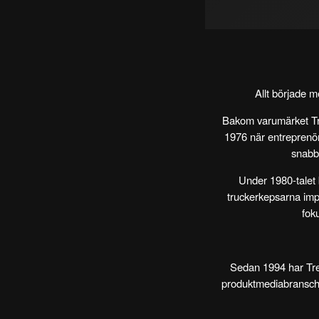
Allt började m
Bakom varumärket Tr
1976 när entreprenö
snabbt
Under 1980-talet 
truckerkepsarna impo
fok
Sedan
1994
har Tre
produktmediabranschen