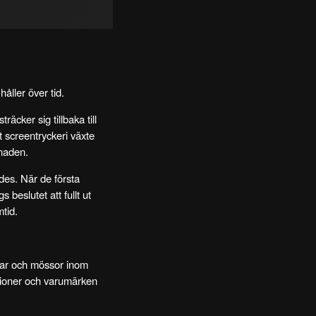
åller över tid.
räcker sig tillbaka till
screentryckeri växte
knaden.
des. När de första
beslutet att fullt ut
tid.
psar och mössor inom
ationer och varumärken