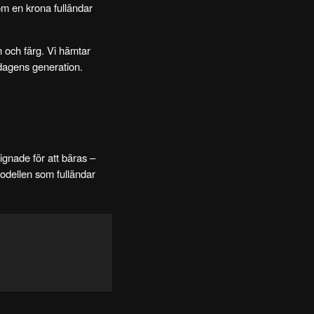
som en krona fulländar
n och färg. Vi hämtar
r dagens generation.
gnade för att bäras –
 modellen som fulländar