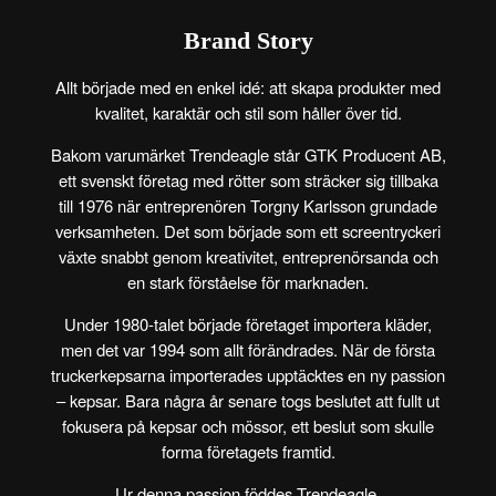
Brand Story
Allt började med en enkel idé: att skapa produkter med
kvalitet, karaktär och stil som håller över tid.
Bakom varumärket Trendeagle står
GTK Producent AB
,
ett svenskt företag med rötter som sträcker sig tillbaka
till 1976 när entreprenören Torgny Karlsson grundade
verksamheten. Det som började som ett screentryckeri
växte snabbt genom kreativitet, entreprenörsanda och
en stark förståelse för marknaden.
Under 1980-talet började företaget importera kläder,
men det var
1994
som allt förändrades. När de första
truckerkepsarna importerades upptäcktes en ny passion
– kepsar. Bara några år senare togs beslutet att fullt ut
fokusera på kepsar och mössor, ett beslut som skulle
forma företagets framtid.
Ur denna passion föddes
Trendeagle
.