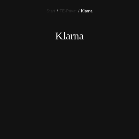
Start
/
TE-Privat
/
Klarna
Klarna