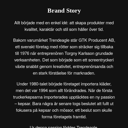
Brand Story
Allt började med en enkel idé: att skapa produkter med
kvalitet, karaktär och stil som håller över tid.
Bakom varumärket Trendeagle står
GTK Producent AB
,
ett svenskt företag med rötter som sträcker sig tillbaka
till 1976 när entreprenören Torgny Karlsson grundade
verksamheten. Det som började som ett screentryckeri
växte snabbt genom kreativitet, entreprenörsanda och
en stark förståelse för marknaden.
Under 1980-talet började företaget importera kläder,
men det var
1994
som allt förändrades. När de första
truckerkepsarna importerades upptäcktes en ny passion
– kepsar. Bara några år senare togs beslutet att fullt ut
fokusera på kepsar och mössor, ett beslut som skulle
forma företagets framtid.
Ur denna passion föddes
Trendeagle
.